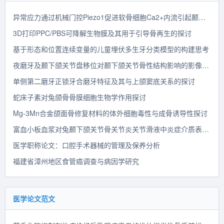
异常应力通过机械门控Piezo1促进软骨细胞Ca2+内流引起颞下颌关节骨关节炎的实验探讨
3D打印PPC/PBS可降解生物膜及其用于引导骨再生的探讨
基于形态和位置连续变量的儿童埋伏多生牙分类模型的构建思考
夜磨牙及颞下颌关节盘移位对颞下颌关节骨性结构影响的影像学探讨
单侧第二磨牙正锁牙合磨牙特征及其与上颌窦底关系的探讨
蛇床子素对兔颌骨骨膜细胞生物学作用探讨
Mg-3Mn合金颌面骨修复材料的体外细胞毒性与成骨诱导性探讨
富血小板血浆对兔颞下颌关节骨关节炎关节滑液中炎症介质表达水平影响的实验研究
医学职称论文：口腔手术器械的管理及保养分析
福建省漳州地区食管癌调查与病因学研究
医学论文范文