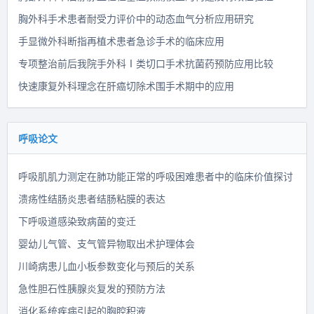
胸外科手术患者耐受力评价中的动态血气分析应用研究
手显微外科断指再植术患者急诊手术的临床应用
专项整治前后我院手外科Ⅰ类切口手术抗菌药预防应用比较
快速康复外科理念在肝癌切除术围手术期中的应用
呼吸论文
呼吸肌肌力测定在肺功能正常的呼吸困难患者中的临床价值探讨
溃疡性结肠炎患者结肠粘膜的表达
下呼吸道感染致病菌的变迁
婴幼儿气管、支气管异物取出术护理体会
川崎病患儿血小板参数变化与预后的关系
急性胆石性胰腺炎复发的预防方法
消化系统疾病引起的胸腔积液