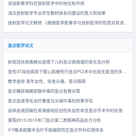
谈谈影像学科在放射医学中的地位和作用
浅议放射医学专业学生教材体系的建设的意义和效果
放射医学论文精修:《根据医学影像学与放射医学的性质对其进行分类》
急诊医学论文
新型冠状病毒肺炎疫情下儿科急诊疾病谱的变化及分析
急性ST段抬高型下壁心肌梗死行急诊PCI术中出现无复流的多因素分析
教学查房:青年女性、突发头痛、意识障碍
急诊糖尿病酮症酸中毒的急诊急救对策
急诊血液净化治疗重度乌头碱中毒的效果评估
自体血液回输在高海拔地区创伤失血性休克急诊手术中的应用
某院2013-2015年门急诊第二类精神药品处方分析
V-Y推进皮瓣术治疗手指端损伤在急诊外科应用体会