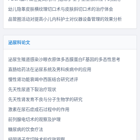
幼儿隐睾皮肤横纹理切口术与皮肤斜切口术的治疗体会
品管圈活动对提高小儿内科护士对仪器设备管理的效果分析
泌尿科论文
泌尿生殖道感染沙眼衣原体多态膜蛋白F基因的多态性思考
直肠给药法在泌尿系统及男科疾病中的应用
慢性肾功能衰竭中西医结合研究述评
先天性尿道下裂治疗现状
先天性肾发育不良与分子生物学的研究
激素在尿石症成石过程中的作用
前列腺电切术的观察及护理
糖尿病的饮食疗法
经阴道子宫切除术的疗效观察