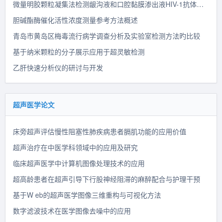
微量明胶颗粒凝集法检测龈沟液和口腔黏膜渗出液HIV-1抗体的研究
胆碱酯酶催化活性浓度测量参考方法概述
青岛市黄岛区梅毒流行病学调查分析及实验室检测方法旳比较
基于纳米颗粒的分子展示应用于超灵敏检测
乙肝快速分析仪的研讨与开发
超声医学论文
床旁超声评估慢性阻塞性肺疾病患者膈肌功能的应用价值
超声治疗在中医学科领域中的应用及研究
临床超声医学中计算机图像处理技术的应用
超高龄患者在超声引导下行股神经阻滞的麻醉配合与护理干预
基于W eb的超声医学图像三维重构与可视化方法
数字滤波技术在医学图像去噪中的应用