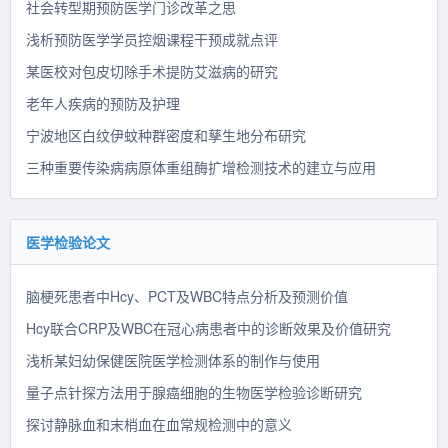
社会转型期预防医学门诊改革之思
浅析预防医学学员控烟课程干预成就点评
某医校对包皮切除手术提防艾滋病的研究
老年人疾病的预防及护理
宁波地区白纹伊蚊种群密度和孳生地分布研究
三种重要传染病病原体重组酶扩增检测技术的建立与应用
医学检验论文
脑梗死患者中Hcy、PCT及WBC特点分析及预测价值
Hcy联合CRP及WBC在冠心病患者中的诊断效果及价值研究
浅析某妇幼保健医院医学检测体系的制作与使用
量子点针探方法用于腺癌细胞的生物医学检验诊断研究
探讨静脉血和末梢血在血常规检测中的意义