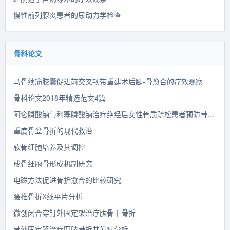
慢性前列腺炎患者的尿动力学检查
骨科论文
马骨续筋胶囊促进前交叉韧带重建术后腱-骨愈合的疗效观察
骨科论文2018年精选范文4篇
阿仑膦酸钠与利塞膦酸钠治疗绝经后女性骨质疏松患者预防骨折的有效性和安全性的系统评价
重度骨盆骨折的现代救治
软骨细胞培养及其调控
成骨细胞骨形成机制研究
电磁方法促进骨折愈合的比较研究
腰椎骨折X线平片分析
微创闭合穿钉外固定架治疗肱骨干骨折
骨外固定器治疗四肢骨折并发症分析