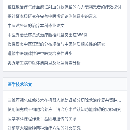
芪红散治疗气虚血瘀证射血分数保留的心力衰竭患者的疗效探讨
探讨证本质研究在完善中医辨证论治体系中的意义
中医眩晕症的治疗本科毕业论文
中医外治法序贯式治疗腰椎间盘突出症356例
慢性胃炎中医证型的分布规律与中医体质相关性的研究
遵循中医规律推进中医规培良性进步
乳腺增生病中医体质类型及证型调查分析
医学技术论文
三维可视化成像技术在机器人辅助肾部分切除术治疗复杂肾肿瘤中的推广探讨
使用间充质干细胞培养液上清治疗术后认知功能障碍的实验研究
医学本科课程作业：基因与遗传的关系
对前庭大腺囊肿两种治疗方法的对比研究