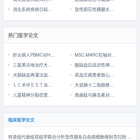
消化系统疾病引起的胸腔积液
急性胆石性胰腺炎复发的预防方法
热门医学论文
肝炎病人PBMC对HCV合成肽增殖反应与干扰素疗效的关系
MSC.MARC在轴对称颅内载瘤动脉血管
三氯苯达唑治疗大鼠斯氏狸殖吸虫感染实验观察
脑缺血后延迟性神经元死亡与海马羟自由基产生之间缺乏必然联系
犬肠缺血再灌注血内毒素和血氧自由基的变化与肺损伤
高血压病患者致心脑血管并发症的危险因素的量化价
ＬＣ术中ＥＳＴ治疗胆囊结石合并胆总管结石的价值
大鼠胰十二指肠移植动物模型的显微外科技术改
儿童精神分裂症患者脑脊液中氨基酸神经递质的测定
奥曲肽与胰岛素对人肝癌细胞影响的体外实验研究
临床医学论文
转录组代谢组双组学联合分析急性髓系白血病细胞维耐克拉耐药的代谢机制