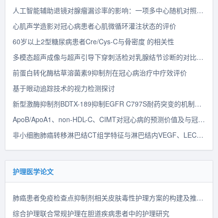
人工智能辅助退镜对腺瘤漏诊率的影响：一项多中心随机对照思考
心肌声学造影对冠心病患者心肌微循环灌注状态的评价
60岁以上2型糖尿病患者Cre/Cys-C与骨密度 的相关性
多模态超声成像与超声引导下穿刺活检对乳腺结节诊断的对比性探讨
前蛋白转化酶枯草溶菌素9抑制剂在冠心病治疗中疗效评价
基于眼动追踪技术的视力检测探讨
新型激酶抑制剂BDTX-189抑制EGFR C797S耐药突变的机制思考
ApoB/ApoA1、non-HDL-C、CIMT对冠心病的预测价值及与冠状动脉病变程度的相关性探讨
非小细胞肺癌转移淋巴结CT组学特征与淋巴结内VEGF、LECs、BECs的相关性思考
护理医学论文
肺癌患者免疫检查点抑制剂相关皮肤毒性护理方案的构建及推广主
综合护理联合常规护理在胆道疾病患者中的护理研究