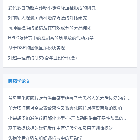
彩色多普勒超声诊断小腿静脉血栓形成的研究
对前庭大腺囊肿两种治疗方法的对比研究
抗肿瘤植物的筛选及其有效成分的分离纯化
HPLC法研究中药延胡索的质量及药代动力学
基于DSP的图像显示模块实现
对超声理疗的研究(含毕业设计概要)
医药学论文
益母草化瘀颗粒对气滞血瘀型疤痕子宫患者人流术后恢复的疗效观察
羊大肠杆菌对金霉素敏感性及微囊化颗粒对瘤胃菌群的影响
小柴胡汤加减治疗肝郁化热型椎-基底动脉供血不足性眩晕的临床探讨
基于数据挖掘的躁狂发作中医证候分布及用药规律探讨
头孢喹肟在猪肺组织透析液中的药动学