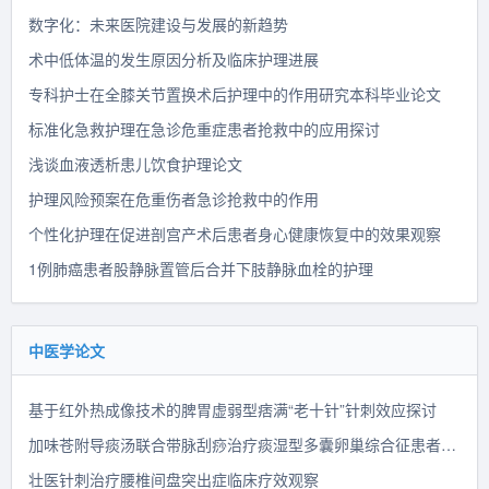
数字化：未来医院建设与发展的新趋势
术中低体温的发生原因分析及临床护理进展
专科护士在全膝关节置换术后护理中的作用研究本科毕业论文
标准化急救护理在急诊危重症患者抢救中的应用探讨
浅谈血液透析患儿饮食护理论文
护理风险预案在危重伤者急诊抢救中的作用
个性化护理在促进剖宫产术后患者身心健康恢复中的效果观察
1例肺癌患者股静脉置管后合并下肢静脉血栓的护理
中医学论文
基于红外热成像技术的脾胃虚弱型痞满“老十针”针刺效应探讨
加味苍附导痰汤联合带脉刮痧治疗痰湿型多囊卵巢综合征患者临床疗效观察
壮医针刺治疗腰椎间盘突出症临床疗效观察