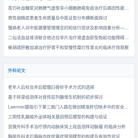
芪归补血糖浆对肺脾气虚型非小细胞肺癌免疫治疗后癌因性疲乏的临床观察
男性弱精症患者生命质量及中医证型分布横断面探讨
慢病老人对中医健康管理理念的知信行现状及影响因素分析——以哈尔滨市胜利村为例
二仙活血益肾汤联合他达拉非片治疗肾虚血瘀型勃起功能障碍的临床疗效观察
柴胡疏肝散加减治疗肝胃不和型慢性糜烂性胃炎的临床疗效观察
外科论文
老年人后柱合并后壁髋臼骨折手术方式的选择
基于转录组测序对良性前列腺增生机制的初步探讨
Laennec膜指引下第三扇门入路在微创精准肝切除术中的安全性及有效性分析
三阴性乳腺癌外泌体相关基因预后模型的构建与验证
显微外科手术治疗颈内动脉床突上段血泡样动脉瘤 的临床分析
胸部外科术后静脉血栓栓塞症预测模型的构建及有效性验证