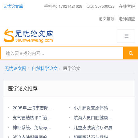
无忧论文库
手机号: 17821421628
QQ: 357500023
在线客服
论文辅导
老师加盟
无忧论文网
自然科学论文
医学论文
医学论文推荐
2005年上海市普陀区医疗保健机构医源性感染情况分析
小儿肺炎支原体感染的肺外表现
支气管结核诊断治疗近况
航海人员口腔健康现状及其改善对策
神经系统、免疫与皮肤的关系
儿童皮肤病治疗进展
试论皮肤科医师的医学审美观
胆固醇结石与载脂蛋白B基因多态性的关系