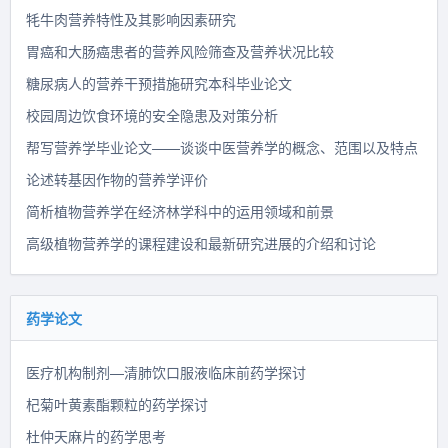
牦牛肉营养特性及其影响因素研究
胃癌和大肠癌患者的营养风险筛查及营养状况比较
糖尿病人的营养干预措施研究本科毕业论文
校园周边饮食环境的安全隐患及对策分析
帮写营养学毕业论文——谈谈中医营养学的概念、范围以及特点
论述转基因作物的营养学评价
简析植物营养学在经济林学科中的运用领域和前景
高级植物营养学的课程建设和最新研究进展的介绍和讨论
药学论文
医疗机构制剂—清肺饮口服液临床前药学探讨
杞菊叶黄素酯颗粒的药学探讨
杜仲天麻片的药学思考