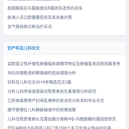
胆固醇结石与载脂蛋白B基因多态性的关系
航海人员口腔健康现状及其改善对策
支气管结核诊断治疗近况
妇产科及儿科论文
盆腔孤立性纤维性肿瘤临床病理学特征及肿瘤复发风险因素思考
孕妇孕期焦虑抑郁情绪的现状调查分析
妇科及儿科论文2018年精选范文3篇
分析儿科呼吸道感染住院患者抗生素使用分析研究
乙肝病毒携带产妇母乳喂养的安全性分析本科毕业论文
细节管理在儿科静脉输液中的效果观察
儿科住院患者肺炎克雷伯菌分离株中β-内酰胺酶的基因型研究
PDCA循环法在提高儿科门急诊护士手卫生依从性中的应用