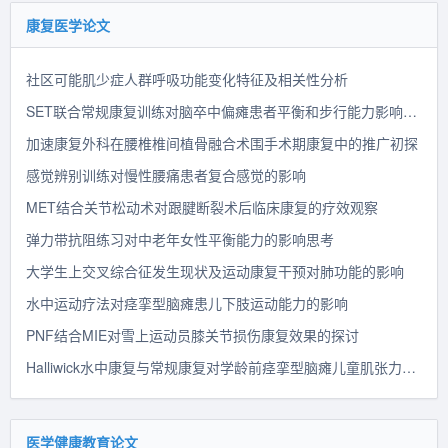
康复医学论文
社区可能肌少症人群呼吸功能变化特征及相关性分析
SET联合常规康复训练对脑卒中偏瘫患者平衡和步行能力影响的实验探讨
加速康复外科在腰椎椎间植⻣融合术围⼿术期康复中的推广初探
感觉辨别训练对慢性腰痛患者复合感觉的影响
MET结合关节松动术对跟腱断裂术后临床康复的疗效观察
弹力带抗阻练习对中老年女性平衡能力的影响思考
大学生上交叉综合征发生现状及运动康复干预对肺功能的影响
水中运动疗法对痉挛型脑瘫患儿下肢运动能力的影响
PNF结合MIE对雪上运动员膝关节损伤康复效果的探讨
Halliwick水中康复与常规康复对学龄前痉挛型脑瘫儿童肌张力、关节活动度及尖足步态的影响
医学健康教育论文