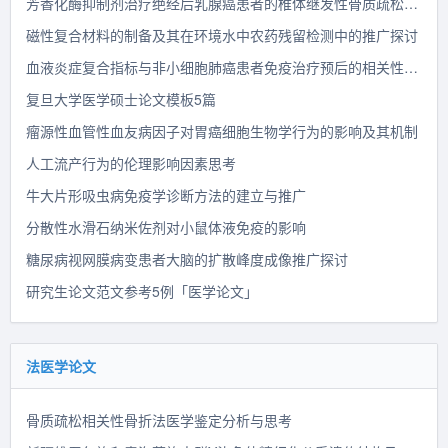
芳香化酶抑制剂治疗绝经后乳腺癌患者的椎体继发性骨质疏松性骨折风险预测分析
磁性复合材料的制备及其在环境水中农药残留检测中的推广探讨
血液炎症复合指标与非小细胞肺癌患者免疫治疗预后的相关性探讨
复旦大学医学硕士论文模板5篇
瘤源性血管性血友病因子对胃癌细胞生物学行为的影响及其机制
人工流产行为的伦理影响因素思考
牛大片形吸虫病免疫学诊断方法的建立与推广
分散性水滑石纳米佐剂对小鼠体液免疫的影响
糖尿病视网膜病变患者大脑的扩散峰度成像推广探讨
研究生论文范文参考5例「医学论文」
法医学论文
骨质疏松相关性骨折法医学鉴定分析与思考