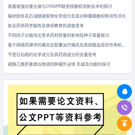
表面增强拉曼光谱与CRISPR联用核酸检测新技术的探讨
辐状肋柱花石油醚提取物化学成分及其对肿瘤细胞抑制活性评价
执业药师药学服务及继续教育的调查思考
不同因子对栽培北苍术药材质量的影响及种子质量探讨
基于网络药理学的痛风定胶囊治疗痛风及高尿酸血症的作用机制探讨
节茎石仙桃的化学成分及其药用成分的含量思考
硫酸乙酰肝素类似物调控肿瘤外泌体 形成及功能的探讨