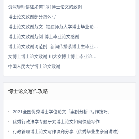
资深导师讲述如何写好博士论文的致谢
博士论文致谢部分怎么写
博士论文致谢范文--福建师范大学博士毕业论文致谢帮写
博士论文致谢范例-博士毕业论文感谢
博士论文致谢词范例--新闻传播系博士生毕业论文致谢词
女博士博士论文致谢-川大女博士博士毕业论文致谢范文
中国人民大学博士论文致谢
博士论文写作攻略
2021全国优秀博士学位论文「案例分析+写作技巧」
优秀行政法学专题研究博士论文如何快速写作
行政管理博士论文写作诀窍分享（优秀毕业生亲自讲述）