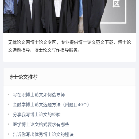
无忧论文网博士论文专区，专业提供博士论文范文下载、博士论
文选题指导、博士论文写作指导服务。
博士论文推荐
写在职博士论文如何选导师
金融学博士论文选题方法（附题目40个）
分享我写博士论文的经验
医学博士论文格式要求有哪些
告诉你写出优秀博士论文的秘诀