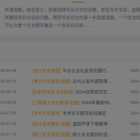
所谓选题，顾名思义，就是选择毕业论文的论题，即在写论文前，选
所要研究的论证的问题。撰写毕业论文的第一步就是选题。一个恰当
可以为整个论文撰写奠定一个良好的开局 ... ...
[
会计论文题目
]
平台企业社会责任履行与创新绩效思考——以美团为例
026-04-09
2025
[
博士论文题目/选题
]
近代以来中国管理学构建思想研究
025-03-19
2024
[
在职研究生论文题目
]
2024在职研究生论文题目有哪些
024-08-15
2024
[
工程硕士论文题目/选题
]
2024年最新985土木工程硕士论文选题30例
024-08-09
2024
[
学术论文题目
]
学术论文题目如何确定·
024-07-26
2024
[
硕士论文题目/选题
]
虚拟环境下镜像神经元和感觉运动皮层功能整合的探讨
024-01-24
2024
[
硕士论文题目/选题
]
硕士论文题目的选择与操作指南
024-01-15
2023