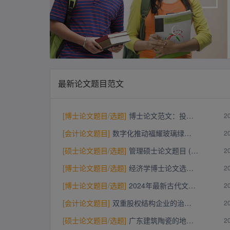
最新论文题目范文
[
博士论文题目/选题
]
博士论文范文：投资者股票市场发展的研究
2
[
会计论文题目
]
数字化推动福耀玻璃绿色转型的过程机制及绩效评价
2
[
硕士论文题目/选题
]
管理硕士论文题目 (5篇题目加摘要)
2
[
博士论文题目/选题
]
经济学博士论文选题2024（5篇）
2
[
博士论文题目/选题
]
2024年最新​古代文学博士论文选题40个
2
[
会计论文题目
]
双重股权结构企业的治理效应思考——基于京东和聚美优品的比较研究
2
[
硕士论文题目/选题
]
广东建筑陶瓷的地域文化思考——以佛山石湾陶脊为例
2