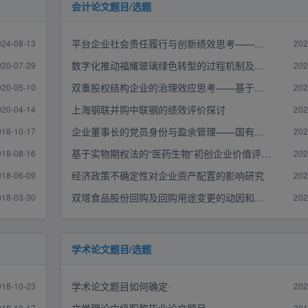
会计论文题目/选题
平台企业社会责任履行与创新绩效思考——以美团为例
024-08-13
202
数字化推动福耀玻璃绿色转型的过程机制及绩效评价
020-07-29
202
双重股权结构企业的治理效应思考——基于京东和聚美优品的比较研究
020-05-10
202
上海钢联并购中联钢的绩效评价探讨
020-04-14
202
企业董事长的党员身份与盈余管理——国有企业与民营企业的比较
018-10-17
202
基于实物期权法的“医药生物”初创企业价值评估——以诺康达公司为例
018-08-16
202
经济政策不确定性对企业资产配置的影响研究
018-06-09
202
双塔食品股份回购及回购用途变更的动因和效应会计研究
018-03-30
202
学术论文题目/选题
学术论文题目如何确定·
018-10-23
202
018-10-17
201