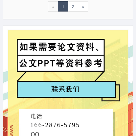
«
1
2
»